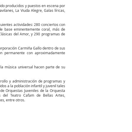
 sido producidos y puestos en escena por
vilanes, La Viuda Alegre, Galas líricas,
guientes actividades: 280 conciertos con
 de base eminentemente coral, más de
Clásicas del Amor, y 290 programas de
orporación Carmiña Gallo dentro de sus
ción permanente con aproximadamente
la música universal hacen parte de su
rrollo y administración de programas y
os a la población infantil y juvenil tales
de Orquestas Juveniles de la Orquesta
s del Teatro Cafam de Bellas Artes,
s, entre otros.