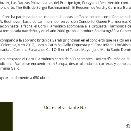
zart, Las Danzas Polovetzianas del Príncipe Igor, Porgy and Bess versión concie
concierto, The Bells de Sergei Rachmaninoff, El Réquiem de Verdi y Carmina Bura
l Coro ha participado en el montaje de obras sinfónico-corales como Requiem de 
L.V. Beethoven, Lucia de Lammermoor en versión Concierto, Queen Filarmónico, Kr
ción hasta la fecha, el Coro Filarmónico acompaña a la Orquesta Filarmónica de
la temporada navideña, y en el año 2000 grabó la producción discográfica Cantem
compañó a la soprano británica Sarah Brightman en el concierto que realizó en 
 Colombia, y en 2017, junto a Carmiña Gallo Orquesta y el Coro Infantil UniMúsic
a
cantata
Carmina Burana de Carl Orff en el Teatro Mayor Julio Mario Santo Domi
han integrado el Coro Filarmónico cerca de 600 cantantes. Hoy en día, más de 30
adicional. Varios se encuentran en Europa, desarrollando sus carreras y complet
rmiña Gallo.
a aproximadamente a 650 obras.
res:
Ud. es el visitante No
.
©