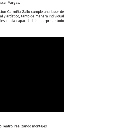
Óscar Vargas.
ración Carmiña Gallo cumple una labor de
al y artístico, tanto de manera individual
es con la capacidad de interpretar todo
o Teatro, realizando montajes