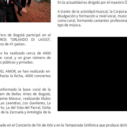
En la actualidad es dirigido por el maestro 
A través de la actividad musical, la Corpo
divulgación y formación a nivel vocal, music
como coral, formando cantantes profesional
tipo de música.
nico de Bogotá participó en el
ROS “ORLANDO DI LASSO”,
ros de 41 países.
ro ha realizado cerca de 4400
te coral, y un gran número de
s públicas y privadas.
DEL AMOR, se han realizado en
 hasta la fecha, 4000 conciertos
onformado la base coral de la
am de Bellas Artes de Bogotá,
Jaime Manzur, realizando títulos
Las Leandras, Los Gavilanes, La
to, La del Soto del Parral, Doña
 de la Zarzuela y Antología de la
ado en el Concierto de Fin de Año y en la Temporada Sinfónica que produce dich