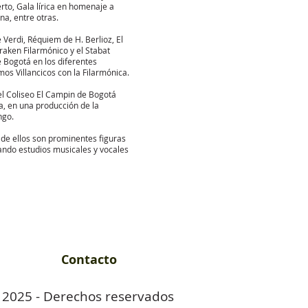
rto, Gala lírica en homenaje a
na, entre otras.
Verdi, Réquiem de H. Berlioz, El
aken Filarmónico y el Stabat
 Bogotá en los diferentes
os Villancicos con la Filarmónica.
el Coliseo El Campin de Bogotá
a, en una producción de la
ngo.
 de ellos son prominentes figuras
ando estudios musicales y vocales
Contacto
 2025 - Derechos reservados