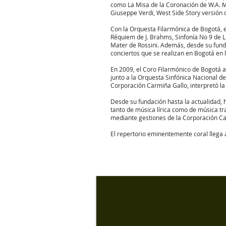
como La Misa de la Coronación de W.A. Mo
Giuseppe Verdi, West Side Story versión 
Con la Orquesta Filarmónica de Bogotá, e
Réquiem de J. Brahms, Sinfonía No 9 de 
Mater de Rossini. Además, desde su funda
conciertos que se realizan en Bogotá en 
En 2009, el Coro Filarmónico de Bogotá a
junto a la Orquesta Sinfónica Nacional de
Corporación Carmiña Gallo, interpretó l
Desde su fundación hasta la actualidad, 
tanto de música lírica como de música tr
mediante gestiones de la Corporación Ca
El repertorio eminentemente coral lleg
Aliados y patrocinado