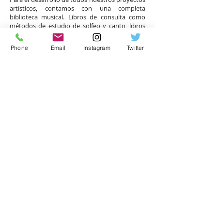
artísticos, contamos con una completa
biblioteca musical. Libros de consulta como
métodos de estudio de solfeo y canto, libros
de enseñanza musical y partituras, conforman
este valioso material que ya llega a las 9.000
Phone
Email
Instagram
Twitter
obras y que abarca los siguientes géneros
musicales:
DE LA MÚSICA CULTA
Oratorio
Obras sinfónico corales
Lied
Canción culta colombiana
Canción culta latinoamericana
Ópera
Opereta
Zarzuela
DE LA MÚSICA POPULAR
Tangos
Boleros
Música colombiana vocal e instrumental de
todas las regiones y épocas
Baladas
Música mexicana