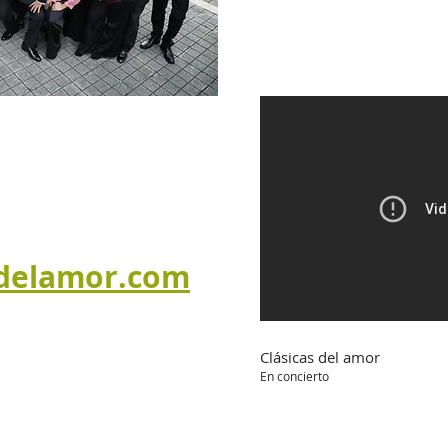
delamor.com
Clásicas del amor
En concierto
res: