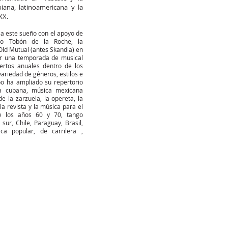
iana, latinoamericana y la
XX.
 a este sueño con el apoyo de
iro Tobón de la Roche, la
 Old Mutual (antes Skandia) en
ar una temporada de musical
iertos anuales dentro de los
variedad de géneros, estilos e
po ha ampliado su repertorio
a cubana, música mexicana
de la zarzuela, la opereta, la
a revista y la música para el
de los años 60 y 70, tango
 sur, Chile, Paraguay, Brasil,
ica popular, de carrilera ,