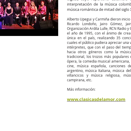
interpretación de la música colomb
música romántica de mitad del siglo 
Alberto Upegui y Carmiña dieron inicio
Ricardo Londoño, Jairo Gómez, Ja
Organización Ardila Lulle, RCN Radio y
el año de 1995, con el ánimo de cre
única en el país, realizando 35 conc
cuales el público pudiera apreciar una 
intérpretes, que con el paso del tiem
hacia otros géneros como la músic
tradicional, los trozos más populares 
ópera, la comedia musical americana, l
cine, música española, canciones 
argentino, música Italiana, música del
villancicos y música religiosa, mús
campirana, etc.
Más información:
www.clasicasdelamor.com